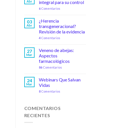
Abr
integral para su control
6
Comentarios
¿Herencia
03
Abr
transgeneracional?
Revisión de la evidencia
4
Comentarios
Veneno de abejas:
27
Mar
Aspectos
farmacológicos
86
Comentarios
Webinars Que Salvan
24
Mar
Vidas
8
Comentarios
COMENTARIOS
RECIENTES