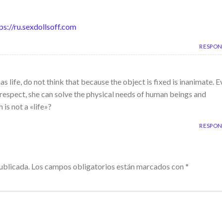
ps://ru.sexdollsoff.com
RESPO
has life, do not think that because the object is fixed is inanimate. 
 respect, she can solve the physical needs of human beings and
is not a «life»?
RESPO
ublicada.
Los campos obligatorios están marcados con
*