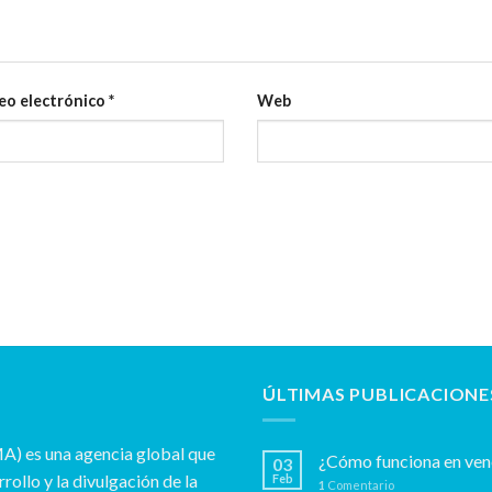
eo electrónico
*
Web
ÚLTIMAS PUBLICACIONE
A) es una agencia global que
¿Cómo funciona en vene
03
rollo y la divulgación de la
Feb
1
Comentario