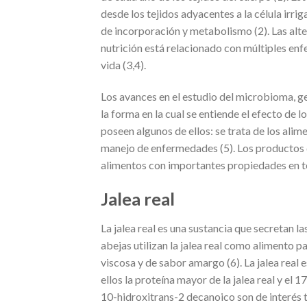
desde los tejidos adyacentes a la célula irri
de incorporación y metabolismo (2). Las alt
nutrición está relacionado con múltiples enf
vida (3,4).
Los avances en el estudio del microbioma, 
la forma en la cual se entiende el efecto de 
poseen algunos de ellos: se trata de los alime
manejo de enfermedades (5). Los productos de
alimentos con importantes propiedades en t
Jalea real
La jalea real es una sustancia que secretan l
abejas utilizan la jalea real como alimento par
viscosa y de sabor amargo (6). La jalea real
ellos la proteína mayor de la jalea real y el 
10-hidroxitrans-2 decanoico son de interés 