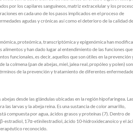
gados por los capilares sanguíneos, matriz extracelular y los proces
eraciones en cada uno de los pasos implicados en el proceso de
ermedades agudas y crónicas así como el deterioro de la calidad d
genómica, proteómica, transcriptómica y epigenómica han modific
los alimentos y han dado lugar al entendimiento de las funciones que
ntos funcionales, es decir, aquellos que son útiles en la prevención 
 la colmena (pan de abejas, miel, jalea real, propóleo y polen) son
érminos de la prevención y tratamiento de diferentes enfermedade
as abejas desde las glándulas ubicadas en la región hipofaringea. La
a las larvas y la abeja reina. Es una sustancia de color amarillo,
 está compuesta por agua, ácidos grasos y proteínas (7). Dentro de
17β-estradiol, 17α-etinilestradiol, ácido 10-hidroxidecanoico y el ác
terapéutico reconocido.