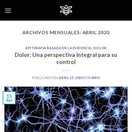
Skip
to
content
ARCHIVOS MENSUALES:
ABRIL 2020
APITERAPIA BASADA EN LA EVIDENCIA
,
DOLOR
Dolor: Una perspectiva integral para su
control
PUBLICADO EN
ABRIL 15, 2020
POR
WAO
15
Abr